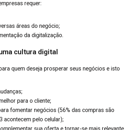
 empresas requer:
versas áreas do negócio;
entação da digitalização.
uma cultura digital
 para quem deseja prosperar seus negócios e isto
mudanças;
lhor para o cliente;
e para fomentar negócios (56% das compras são
/3 acontecem pelo celular);
omplementar sua oferta e tornar-se mais relevante