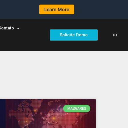
Learn More
Contato
Solicite Demo
PT
MALWARES