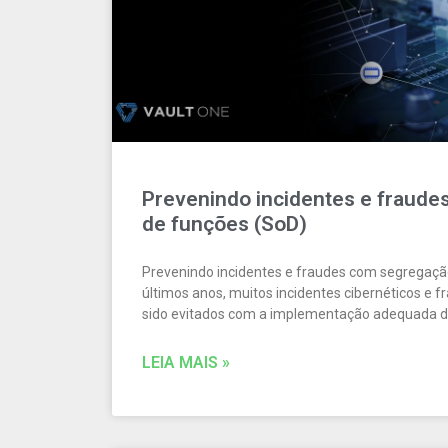
Prevenindo incidentes e fraud
de funções (SoD)
Prevenindo incidentes e fraudes com segregaçã
últimos anos, muitos incidentes cibernéticos e f
sido evitados com a implementação adequada de
LEIA MAIS »