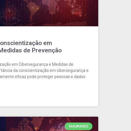
Conscientização em
 Medidas de Prevenção
ização em Cibersegurança e Medidas de
tância da conscientização em cibersegurança e
amento eficaz pode proteger pessoas e dados
MALWARES