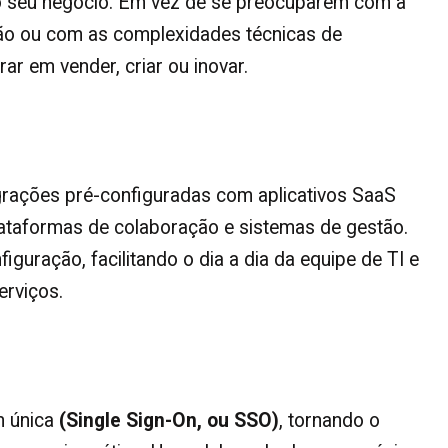
 o seu negócio. Em vez de se preocuparem com a
ção ou com as complexidades técnicas de
r em vender, criar ou inovar.
grações pré-configuradas com aplicativos SaaS
ataformas de colaboração e sistemas de gestão.
guração, facilitando o dia a dia da equipe de TI e
rviços.
n única
(
Single Sign-On
, ou SSO)
, tornando o