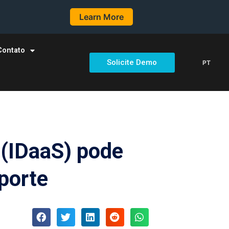
Learn More
Contato
Solicite Demo
PT
 (IDaaS) pode
porte